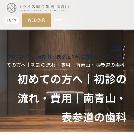
🇯🇵
▼
WEB予約
🇯🇵
▼
TOP
診療案内
ニックについて｜南青山・表参道の総合歯科クリニック
初めての方へ｜初診の流れ・費用｜南青山・表参道の歯科
当院の特徴
初めての方へ｜初診の
クリニックについて
流れ・費用｜南青山・
お知らせ
ブログ
表参道の歯科