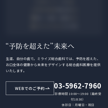
👨‍⚕️
専門ドクター
7名
在籍
💉
麻酔科医常駐
無痛治療
対応
🌍
英語・中国語・韓国語
対応
🏆
Med Tech World
2025受賞
生涯、自分の歯で。ミライズ総合歯科では、予防を超えた、
お口全体の健康から未来をデザインする総合歯科医療を提供
いたします。
03-5962-7960
WEBでのご予約
診療時間 10:00〜19:00（最終受
付18:30）
休診日：月曜日・祝日