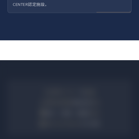
CENTER認定施設。
👨‍⚕️
専門ドクター
7名
在籍
💉
麻酔科医常駐
無痛治療
対応
🌍
英語・中国語・韓国語
対応
🏆
Med Tech World
2025受賞