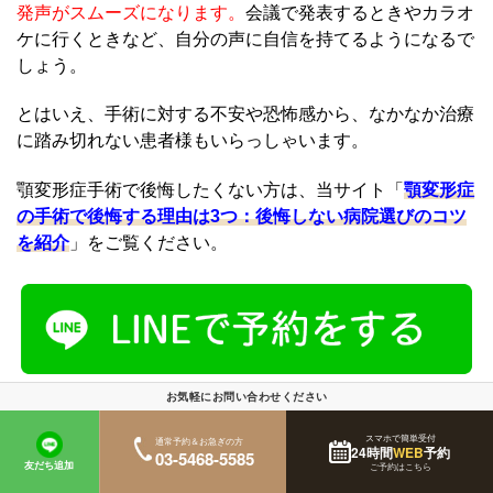
発声がスムーズになります。
会議で発表するときやカラオ
ケに行くときなど、自分の声に自信を持てるようになるで
しょう。
とはいえ、手術に対する不安や恐怖感から、なかなか治療
に踏み切れない患者様もいらっしゃいます。
顎変形症手術で後悔したくない方は、当サイト「
顎変形症
の手術で後悔する理由は3つ：後悔しない病院選びのコツ
を紹介
」をご覧ください。
お気軽にお問い合わせください
7.顎変形症を放置するデメリット5つ
スマホで簡単受付
通常予約＆お急ぎの方
24時間
WEB
予約
03-5468-5585
友だち追加
ご予約はこちら