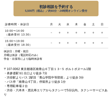
初診相談を予約する
5,500円（税込）／約60分・24時間オンライン受付
診療時間・休診日
月
火
水
木
金
土
日
10:00〜14:00
－
○
○
○
○
○
○
（最終受付 13:30）
15:00〜19:00
－
○
○
○
○
○
○
（最終受付 18:30）
休診日：月曜・祝日
月曜は休診（電話対応のみ）
学会・出張等により臨時休診有
〒107-0062 東京都港区南青山６丁目１３−５ ポルトポヌール1階
・表参道駅 b1 出口より徒歩 7分
・渋谷駅よりバス 1駅目「青山学院中等部前」より徒歩 3分
・バス停「南青山 6丁目」停留所より徒歩 1分
・専用駐車場２台
・渋谷・六本木・恵比寿エリアからタクシーで5分以内。タクシーサービスあ
り