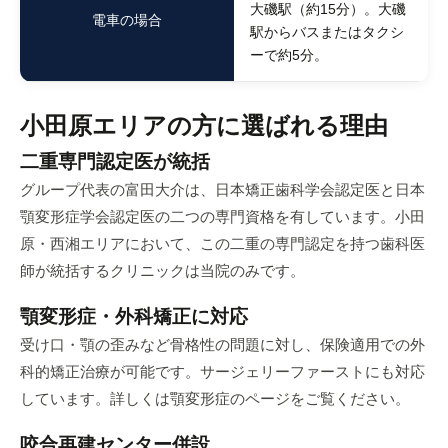
大磯駅（約15分）。大磯
電車の場合
駅からバスまたはタクシ
ーで約5分。
小田原エリアの方に選ばれる理由
二重専門認定医が統括
グループ代表の富田大介は、日本矯正歯科学会認定医と日本
顎変形症学会認定医の二つの専門資格を有しています。小田
原・西湘エリアにおいて、この二重の専門認定を持つ歯科医
師が統括するクリニックは当院のみです。
顎変形症・外科矯正に対応
受け口・顎の歪みなど骨格性の問題に対し、保険適用での外
科的矯正治療が可能です。サージェリーファーストにも対応
しています。詳しくは
顎変形症のページ
をご覧ください。
咬合再建センター併設