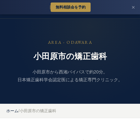
×
|
無料相談会を予約
ミライズ矯正歯科大磯院
MIRISE ORTHODONTICS OISO
AREA - ODAWARA
小田原市の矯正歯科
小田原市から西湘バイパスで約20分。
日本矯正歯科学会認定医による矯正専門クリニック。
ホーム
/
小田原市の矯正歯科