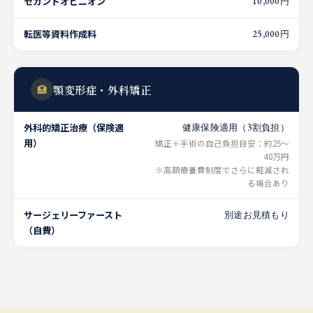
セカンドオピニオン
10,000円
転医等資料作成料
25,000円
🏥
顎変形症・外科矯正
外科的矯正治療（保険適
健康保険適用（3割負担）
用）
矯正＋手術の自己負担目安：約25〜
40万円
※高額療養費制度でさらに軽減され
る場合あり
サージェリーファースト
別途お見積もり
（自費）