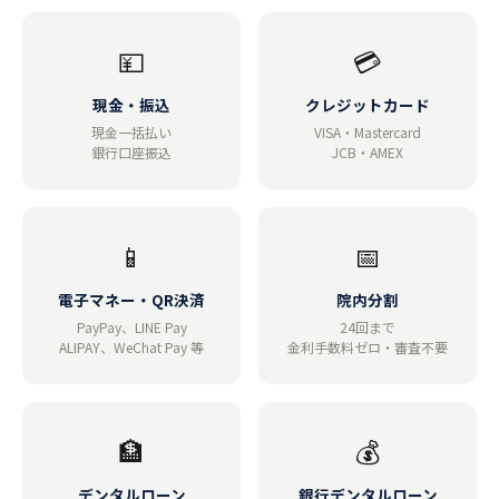
💴
💳
現金・振込
クレジットカード
現金一括払い
VISA・Mastercard
銀行口座振込
JCB・AMEX
📱
📅
電子マネー・QR決済
院内分割
PayPay、LINE Pay
24回まで
ALIPAY、WeChat Pay 等
金利手数料ゼロ・審査不要
🏦
💰
デンタルローン
銀行デンタルローン