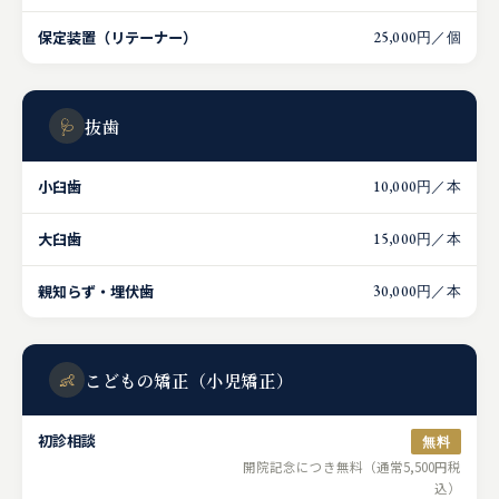
保定装置（リテーナー）
25,000円／個
🩺
抜歯
小臼歯
10,000円／本
大臼歯
15,000円／本
親知らず・埋伏歯
30,000円／本
👶
こどもの矯正（小児矯正）
初診相談
無料
開院記念につき無料（通常5,500円税
込）