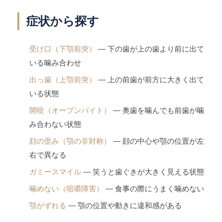
症状から探す
受け口（下顎前突）
— 下の歯が上の歯より前に出て
いる噛み合わせ
出っ歯（上顎前突）
— 上の前歯が前方に大きく出て
いる状態
開咬（オープンバイト）
— 奥歯を噛んでも前歯が噛
み合わない状態
顔の歪み（顎の非対称）
— 顔の中心や顎の位置が左
右で異なる
ガミースマイル
— 笑うと歯ぐきが大きく見える状態
噛めない（咀嚼障害）
— 食事の際にうまく噛めない
顎がずれる
— 顎の位置や動きに違和感がある