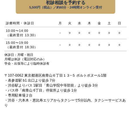
初診相談を予約する
5,500円（税込）／約60分・24時間オンライン受付
診療時間・休診日
月
火
水
木
金
土
日
10:00〜14:00
－
○
○
○
○
○
○
（最終受付 13:30）
15:00〜19:00
－
○
○
○
○
○
○
（最終受付 18:30）
休診日：月曜・祝日
月曜は休診（電話対応のみ）
学会・出張等により臨時休診有
〒107-0062 東京都港区南青山６丁目１３−５ ポルトポヌール1階
・表参道駅 b1 出口より徒歩 7分
・渋谷駅よりバス 1駅目「青山学院中等部前」より徒歩 3分
・バス停「南青山 6丁目」停留所より徒歩 1分
・専用駐車場２台
・渋谷・六本木・恵比寿エリアからタクシーで5分以内。タクシーサービスあ
り