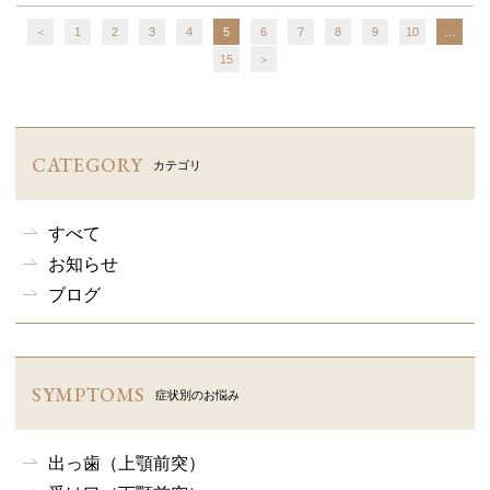
＜
1
2
3
4
5
6
7
8
9
10
…
15
＞
CATEGORY
カテゴリ
すべて
お知らせ
ブログ
SYMPTOMS
症状別のお悩み
出っ歯（上顎前突）