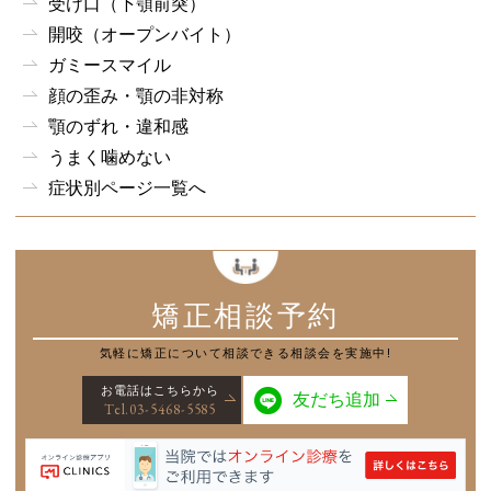
受け口（下顎前突）
開咬（オープンバイト）
ガミースマイル
顔の歪み・顎の非対称
顎のずれ・違和感
うまく噛めない
症状別ページ一覧へ
矯正相談予約
気軽に矯正について
相談できる相談会を実施中!
お電話はこちらから
友だち追加
Tel.03-5468-5585