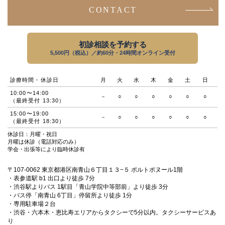
CONTACT
初診相談を予約する
5,500円（税込）／約60分・24時間オンライン受付
診療時間・休診日
月
火
水
木
金
土
日
10:00〜14:00
－
○
○
○
○
○
○
（最終受付 13:30）
15:00〜19:00
－
○
○
○
○
○
○
（最終受付 18:30）
休診日：月曜・祝日
月曜は休診（電話対応のみ）
学会・出張等により臨時休診有
〒107-0062 東京都港区南青山６丁目１３−５ ポルトポヌール1階
・表参道駅 b1 出口より徒歩 7分
・渋谷駅よりバス 1駅目「青山学院中等部前」より徒歩 3分
・バス停「南青山 6丁目」停留所より徒歩 1分
・専用駐車場２台
・渋谷・六本木・恵比寿エリアからタクシーで5分以内。タクシーサービスあ
り