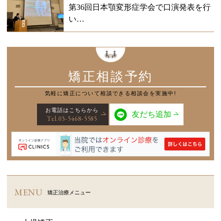
第36回日本顎変形症学会で口演発表を行
い…
矯正相談予約
気軽に矯正について
相談できる相談会を実施中!
お電話はこちらから
友だち追加
Tel.03-5468-5585
MENU
矯正治療メニュー