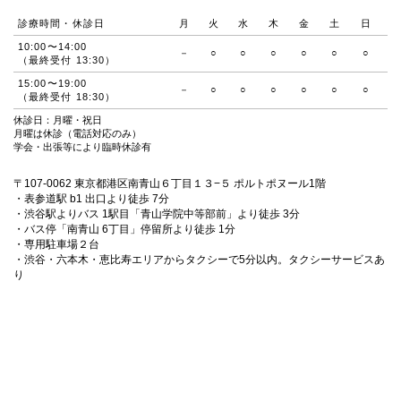
診療時間・休診日
月
火
水
木
金
土
日
10:00〜14:00
－
○
○
○
○
○
○
（最終受付 13:30）
15:00〜19:00
－
○
○
○
○
○
○
（最終受付 18:30）
休診日：月曜・祝日
月曜は休診（電話対応のみ）
学会・出張等により臨時休診有
〒107-0062 東京都港区南青山６丁目１３−５ ポルトポヌール1階
・表参道駅 b1 出口より徒歩 7分
・渋谷駅よりバス 1駅目「青山学院中等部前」より徒歩 3分
・バス停「南青山 6丁目」停留所より徒歩 1分
・専用駐車場２台
・渋谷・六本木・恵比寿エリアからタクシーで5分以内。タクシーサービスあ
り