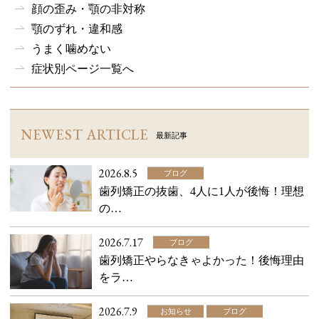
顔の歪み・顎の非対称
顎のずれ・違和感
うまく噛めない
症状別ページ一覧へ
NEWEST ARTICLE
最新記事
2026.8.5
ブログ
歯列矯正の抜歯、4人に1人が後悔！理想
の…
2026.7.17
ブログ
歯列矯正やらなきゃよかった！後悔理由
をラ…
2026.7.9
お知らせ
ブログ