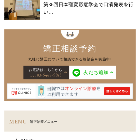
第36回日本顎変形症学会で口演発表を行
い…
矯正相談予約
気軽に矯正について
相談できる相談会を実施中!
お電話はこちらから
友だち追加
Tel.03-5468-5585
MENU
矯正治療メニュー