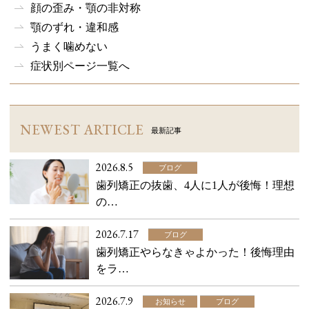
顔の歪み・顎の非対称
顎のずれ・違和感
うまく噛めない
症状別ページ一覧へ
NEWEST ARTICLE
最新記事
2026.8.5
ブログ
歯列矯正の抜歯、4人に1人が後悔！理想
の…
2026.7.17
ブログ
歯列矯正やらなきゃよかった！後悔理由
をラ…
2026.7.9
お知らせ
ブログ