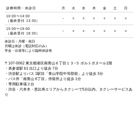
診療時間・休診日
月
火
水
木
金
土
日
10:00〜14:00
－
○
○
○
○
○
○
（最終受付 13:30）
15:00〜19:00
－
○
○
○
○
○
○
（最終受付 18:30）
休診日：月曜・祝日
月曜は休診（電話対応のみ）
学会・出張等により臨時休診有
〒107-0062 東京都港区南青山６丁目１３−５ ポルトポヌール1階
・表参道駅 b1 出口より徒歩 7分
・渋谷駅よりバス 1駅目「青山学院中等部前」より徒歩 3分
・バス停「南青山 6丁目」停留所より徒歩 1分
・専用駐車場２台
・渋谷・六本木・恵比寿エリアからタクシーで5分以内。タクシーサービスあ
り