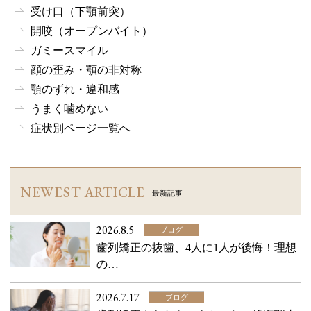
受け口（下顎前突）
開咬（オープンバイト）
ガミースマイル
顔の歪み・顎の非対称
顎のずれ・違和感
うまく噛めない
症状別ページ一覧へ
NEWEST ARTICLE
最新記事
2026.8.5
ブログ
歯列矯正の抜歯、4人に1人が後悔！理想
の…
2026.7.17
ブログ