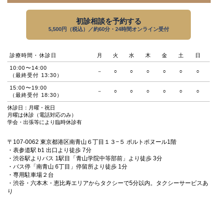
初診相談を予約する
5,500円（税込）／約60分・24時間オンライン受付
診療時間・休診日
月
火
水
木
金
土
日
10:00〜14:00
－
○
○
○
○
○
○
（最終受付 13:30）
15:00〜19:00
－
○
○
○
○
○
○
（最終受付 18:30）
休診日：月曜・祝日
月曜は休診（電話対応のみ）
学会・出張等により臨時休診有
〒107-0062 東京都港区南青山６丁目１３−５ ポルトポヌール1階
・表参道駅 b1 出口より徒歩 7分
・渋谷駅よりバス 1駅目「青山学院中等部前」より徒歩 3分
・バス停「南青山 6丁目」停留所より徒歩 1分
・専用駐車場２台
・渋谷・六本木・恵比寿エリアからタクシーで5分以内。タクシーサービスあ
り