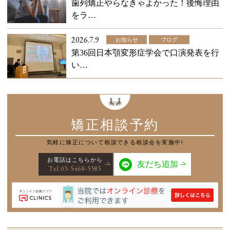
歯列矯正やらなきゃよかった！後悔理由
をラ…
2026.7.9
お知らせ
ブログ
第36回日本顎変形症学会で口演発表を行
い…
矯正相談予約
気軽に矯正について
相談できる相談会を実施中!
お電話はこちらから
友だち追加
Tel.03-5468-5585