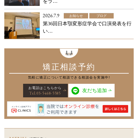
をラ…
2026.7.9
お知らせ
ブログ
第36回日本顎変形症学会で口演発表を行
い…
矯正相談予約
気軽に矯正について
相談できる相談会を実施中!
お電話はこちらから
友だち追加
Tel.03-5468-5585