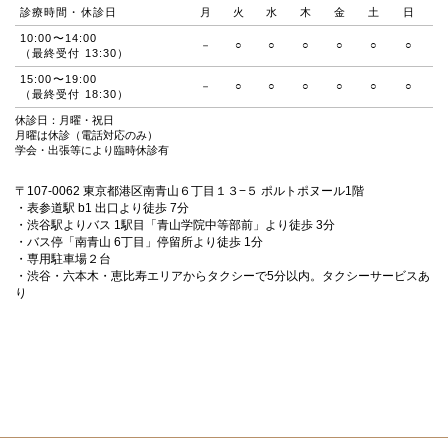
診療時間・休診日
月
火
水
木
金
土
日
10:00〜14:00
－
○
○
○
○
○
○
（最終受付 13:30）
15:00〜19:00
－
○
○
○
○
○
○
（最終受付 18:30）
休診日：月曜・祝日
月曜は休診（電話対応のみ）
学会・出張等により臨時休診有
〒107-0062 東京都港区南青山６丁目１３−５ ポルトポヌール1階
・表参道駅 b1 出口より徒歩 7分
・渋谷駅よりバス 1駅目「青山学院中等部前」より徒歩 3分
・バス停「南青山 6丁目」停留所より徒歩 1分
・専用駐車場２台
・渋谷・六本木・恵比寿エリアからタクシーで5分以内。タクシーサービスあ
り