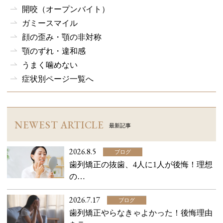
開咬（オープンバイト）
ガミースマイル
顔の歪み・顎の非対称
顎のずれ・違和感
うまく噛めない
症状別ページ一覧へ
NEWEST ARTICLE
最新記事
2026.8.5
ブログ
歯列矯正の抜歯、4人に1人が後悔！理想
の…
2026.7.17
ブログ
歯列矯正やらなきゃよかった！後悔理由