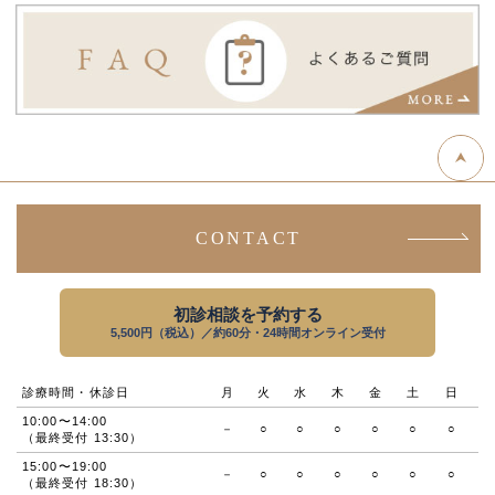
CONTACT
初診相談を予約する
5,500円（税込）／約60分・24時間オンライン受付
診療時間・休診日
月
火
水
木
金
土
日
10:00〜14:00
－
○
○
○
○
○
○
（最終受付 13:30）
15:00〜19:00
－
○
○
○
○
○
○
（最終受付 18:30）