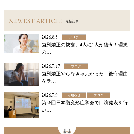
NEWEST ARTICLE
最新記事
2026.8.5
ブログ
歯列矯正の抜歯、4人に1人が後悔！理想
の…
2026.7.17
ブログ
歯列矯正やらなきゃよかった！後悔理由
をラ…
2026.7.9
お知らせ
ブログ
第36回日本顎変形症学会で口演発表を行
い…