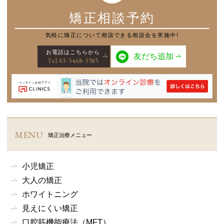
矯正相談予約
気軽に矯正について
相談できる相談会を実施中!
お電話はこちらから
友だち追加
Tel.03-5468-5585
MENU
矯正治療メニュー
小児矯正
大人の矯正
ホワイトニング
見えにくい矯正
口腔筋機能療法
（MFT）