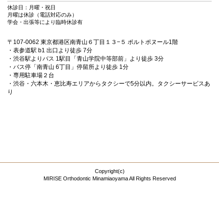
休診日：月曜・祝日
月曜は休診（電話対応のみ）
学会・出張等により臨時休診有
〒107-0062 東京都港区南青山６丁目１３−５ ポルトポヌール1階
・表参道駅 b1 出口より徒歩 7分
・渋谷駅よりバス 1駅目「青山学院中等部前」より徒歩 3分
・バス停「南青山 6丁目」停留所より徒歩 1分
・専用駐車場２台
・渋谷・六本木・恵比寿エリアからタクシーで5分以内。タクシーサービスあ
り
Copyright(c)
MIRISE Orthodontic Minamiaoyama All Rights Reserved