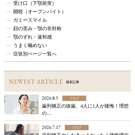
受け口（下顎前突）
開咬（オープンバイト）
ガミースマイル
顔の歪み・顎の非対称
顎のずれ・違和感
うまく噛めない
症状別ページ一覧へ
NEWEST ARTICLE
最新記事
2026.8.5
ブログ
歯列矯正の抜歯、4人に1人が後悔！理想
の…
2026.7.17
ブログ