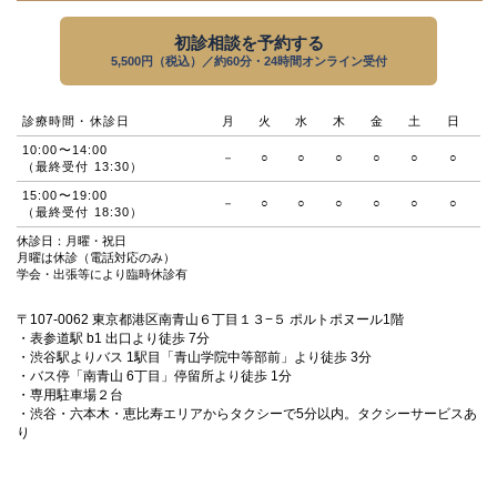
初診相談を予約する
5,500円（税込）／約60分・24時間オンライン受付
診療時間・休診日
月
火
水
木
金
土
日
10:00〜14:00
－
○
○
○
○
○
○
（最終受付 13:30）
15:00〜19:00
－
○
○
○
○
○
○
（最終受付 18:30）
休診日：月曜・祝日
月曜は休診（電話対応のみ）
学会・出張等により臨時休診有
〒107-0062 東京都港区南青山６丁目１３−５ ポルトポヌール1階
・表参道駅 b1 出口より徒歩 7分
・渋谷駅よりバス 1駅目「青山学院中等部前」より徒歩 3分
・バス停「南青山 6丁目」停留所より徒歩 1分
・専用駐車場２台
・渋谷・六本木・恵比寿エリアからタクシーで5分以内。タクシーサービスあ
り