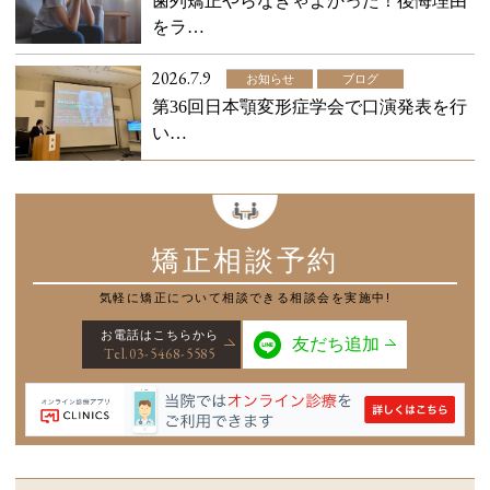
歯列矯正やらなきゃよかった！後悔理由
をラ…
2026.7.9
お知らせ
ブログ
第36回日本顎変形症学会で口演発表を行
い…
矯正相談予約
気軽に矯正について
相談できる相談会を実施中!
お電話はこちらから
友だち追加
Tel.03-5468-5585