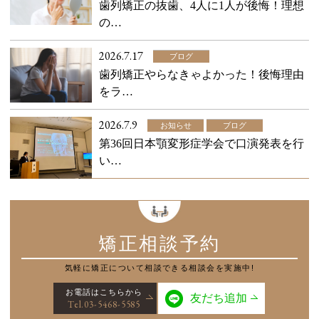
歯列矯正の抜歯、4人に1人が後悔！理想
の…
2026.7.17
ブログ
歯列矯正やらなきゃよかった！後悔理由
をラ…
2026.7.9
お知らせ
ブログ
第36回日本顎変形症学会で口演発表を行
い…
矯正相談予約
気軽に矯正について
相談できる相談会を実施中!
お電話はこちらから
友だち追加
Tel.03-5468-5585