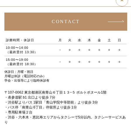
CONTACT
診療時間・休診日
月
火
水
木
金
土
日
10:00〜14:00
－
○
○
○
○
○
○
（最終受付 13:30）
15:00〜19:00
－
○
○
○
○
○
○
（最終受付 18:30）
休診日：月曜・祝日
月曜は休診（電話対応のみ）
学会・出張等により臨時休診有
〒107-0062 東京都港区南青山６丁目１３−５ ポルトポヌール1階
・表参道駅 b1 出口より徒歩 7分
・渋谷駅よりバス 1駅目「青山学院中等部前」より徒歩 3分
・バス停「南青山 6丁目」停留所より徒歩 1分
・専用駐車場２台
・渋谷・六本木・恵比寿エリアからタクシーで5分以内。タクシーサービスあ
り