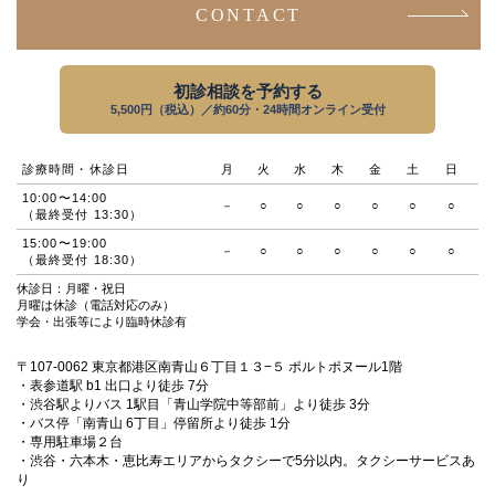
CONTACT
初診相談を予約する
5,500円（税込）／約60分・24時間オンライン受付
診療時間・休診日
月
火
水
木
金
土
日
10:00〜14:00
－
○
○
○
○
○
○
（最終受付 13:30）
15:00〜19:00
－
○
○
○
○
○
○
（最終受付 18:30）
休診日：月曜・祝日
月曜は休診（電話対応のみ）
学会・出張等により臨時休診有
〒107-0062 東京都港区南青山６丁目１３−５ ポルトポヌール1階
・表参道駅 b1 出口より徒歩 7分
・渋谷駅よりバス 1駅目「青山学院中等部前」より徒歩 3分
・バス停「南青山 6丁目」停留所より徒歩 1分
・専用駐車場２台
・渋谷・六本木・恵比寿エリアからタクシーで5分以内。タクシーサービスあ
り