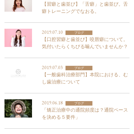
【習癖と歯並び】「舌癖」と歯並び。舌
癖トレーニングでなおる。
2019.07.10
ブログ
【口腔習癖と歯並び】咬唇癖について。
気付いたらくちびる噛んでいませんか？
2019.07.03
ブログ
【一般歯科治療部門】本院における、む
し歯治療について
2019.06.18
ブログ
「矯正治療中の通院頻度は？通院ペース
を決める５要件」